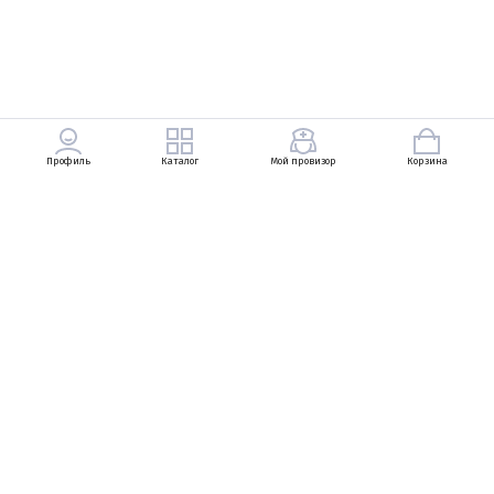
Профиль
Каталог
Мой провизор
Корзина
+7 (903) 569-49-83
Петровский Пассаж, Неглинная улица, 13, 1
линия, 1 этаж
+7 (495) 737-83-29
Ежедневно с 10:00 до 22:00
zarukinav@bosco.ru