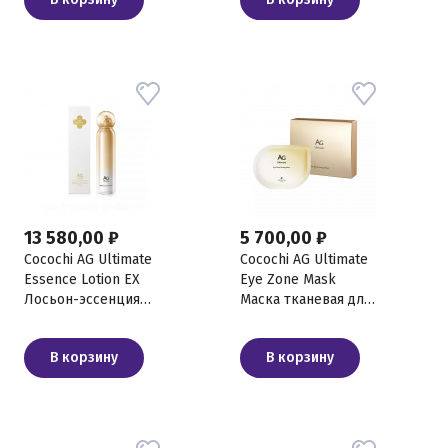
лица люкс, 40 мл
маска-эссенция для
лица, 90 г + 20 г
13 580,00 ₽
5 700,00 ₽
Cocochi AG Ultimate
Cocochi AG Ultimate
Essence Lotion EX
Eye Zone Mask
Лосьон-эссенция
Маска тканевая для
Экстра, 120 мл
кожи вокруг глаз, 5
саше по 2 шт
В корзину
В корзину