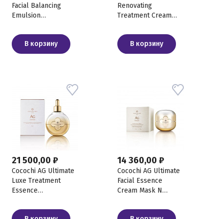
Facial Balancing
Renovating
Emulsion
Treatment Cream
Балансирующая
Mask
увлажняющая
Восстанавливающая
В корзину
В корзину
эмульсия, 130 мл
кремовая маска, 90
г+20 г
21 500,00 ₽
14 360,00 ₽
Cocochi AG Ultimate
Cocochi AG Ultimate
Luxe Treatment
Facial Essence
Essence
Cream Mask N
Восстанавливающая
Кремовая
эссенция для кожи
антивозрастная
В корзину
В корзину