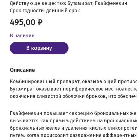
Действующе вещество: Бутамират, Гвайфенезин
Срок годности: длинный срок
495,00 ₽
В наличии
В корзину
Описание
Комбинированный препарат, оказывающий противо
Бутамират оказывает периферическое местноанест
окончания слизистой оболочки бронхов, что обесп
Гвайфенезин повышает секрецию бронхиальных жел
вызывается как прямым действием на бронхиальные
бронхиальных желез и удаления кислых гликопротеи
путем, когда происходит раздражение афферентных