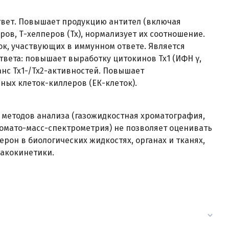
вет. Повышает продукцию антител (включая
ов, Т-хелперов (Tx), нормализует их соотношение.
к, участвующих в иммунном ответе. Является
твета: повышает выработку цитокинов Tx1 (ИФН γ,
аланс Tx1-/Tx2-активностей. Повышает
ых клеток-киллеров (ЕК-клеток).
методов анализа (газожидкостная хроматография,
мато-масс-спектрометрия) не позволяет оценивать
он в биологических жидкостях, органах и тканях,
акокинетики.