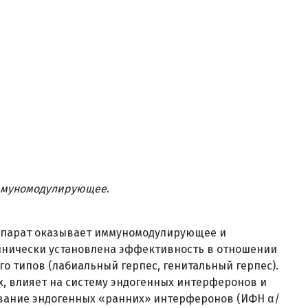
ммуномодулирующее
.
епарат оказывает иммуномодулирующее и
инически установлена эффективность в отношении
-го типов (лабиальный герпес, генитальный герпес).
, влияет на систему эндогенных интерферонов и
вание эндогенных «ранних» интерферонов (ИФН α/