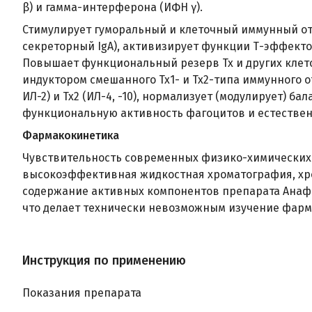
β) и гамма-интерферона (ИФН γ).
Стимулирует гуморальный и клеточный иммунный от
секреторный IgA), активизирует функции Т-эффектор
Повышает функциональный резерв Tx и других клето
индуктором смешанного Tx1- и Tx2-типа иммунного о
ИЛ-2) и Tx2 (ИЛ-4, -10), нормализует (модулирует) б
функциональную активность фагоцитов и естественн
Фармакокинетика
Чувствительность современных физико-химических 
высокоэффективная жидкостная хроматография, хро
содержание активных компонентов препарата Анафер
что делает технически невозможным изучение фарм
Инструкция по применению
Показания препарата