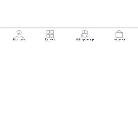
Профиль
Каталог
Мой провизор
Корзина
+7 (903) 569-49-83
Петровский Пассаж, Неглинная улица, 13, 1
линия, 1 этаж
+7 (495) 737-83-29
Ежедневно с 10:00 до 22:00
zarukinav@bosco.ru