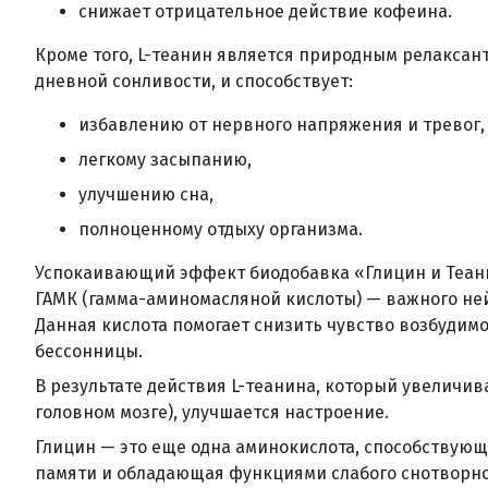
снижает отрицательное действие кофеина.
Кроме того, L-теанин является природным релаксан
дневной сонливости, и способствует:
избавлению от нервного напряжения и тревог,
легкому засыпанию,
улучшению сна,
полноценному отдыху организма.
Успокаивающий эффект биодобавка «Глицин и Теан
ГАМК (гамма-аминомасляной кислоты) — важного не
Данная кислота помогает снизить чувство возбудимо
бессонницы.
В результате действия L-теанина, который увеличи
головном мозге), улучшается настроение.
Глицин — это еще одна аминокислота, способству
памяти и обладающая функциями слабого снотворног