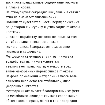
так и постпрандиальное содержание глюкозы
в плазме крови.
Не стимулирует секрецию инсулина и в связи с
этим не вызывает гипогликемии.
Повышает чувствительность периферических
рецепторов к инсулину и утилизацию глюкозы
клетками.
Снижает выработку глюкозы печенью за счет
ингибирования глюконеогенеза и
гликогенолиза. Задерживает всасывание
глюкозы в кишечнике.
Метформин стимулирует синтез гликогена,
воздействуя на гликогенсинтетазу.
Увеличивает транспортную емкость всех
типов мембранных переносчиков глюкозы.
На фоне применения метформина масса тела
пациента либо остается стабильной, либо
умеренно снижается.
Метформин оказывает благоприятный эффект
на метаболизм липидов: снижает содержание
общего холестерина, ЛПНП и триглицеридов.