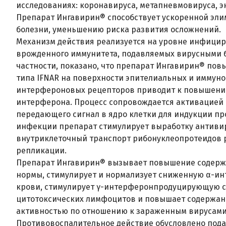
исследованиях: коронавируса, метапневмовируса, эн
Препарат Ингавирин® способствует ускоренной эл
болезни, уменьшению риска развития осложнений.
Механизм действия реализуется на уровне инфицир
врожденного иммунитета, подавляемых вирусными б
частности, показано, что препарат Ингавирин® по
типа IFNAR на поверхности эпителиальных и иммун
интерфероновых рецепторов приводит к повышению 
интерферона. Процесс сопровождается активацией 
передающего сигнал в ядро клетки для индукции про
инфекции препарат стимулирует выработку антиви
внутриклеточный транспорт рибонуклеопротеидов р
репликации.
Препарат Ингавирин® вызывает повышение содерж
нормы, стимулирует и нормализует сниженную α-и
крови, стимулирует γ-интерферонпродуцирующую с
цитотоксических лимфоцитов и повышает содержан
активностью по отношению к зараженным вирусами
Противовоспалительное действие обусловлено под