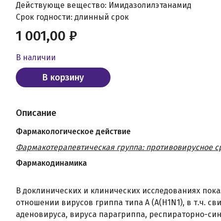
Действующе вещество: Имидазолилэтанамид
Срок годности: длинный срок
1 001,00 ₽
В наличии
В корзину
Описание
Фармакологическое действие
Фармакотерапевтическая группа: противовирусное с
Фармакодинамика
В доклинических и клинических исследованиях пок
отношении вирусов гриппа типа А (А(H1N1), в т.ч. сви
аденовируса, вируса парагриппа, респираторно-син