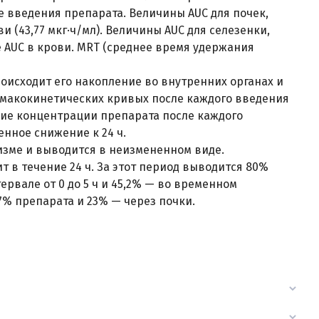
е введения препарата. Величины AUC для почек,
 (43,77 мкг·ч/мл). Величины AUC для селезенки,
 AUC в крови. MRT (среднее время удержания
оисходит его накопление во внутренних органах и
рмакокинетических кривых после каждого введения
ие концентрации препарата после каждого
енное снижение к 24 ч.
изме и выводится в неизмененном виде.
 в течение 24 ч. За этот период выводится 80%
рвале от 0 до 5 ч и 45,2% — во временном
7% препарата и 23% — через почки.