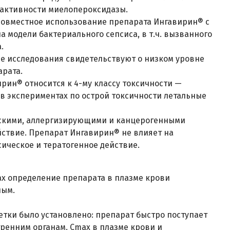
ем активности миелопероксидазы.
 совместное использование препарата Ингавирин® с
модели бактериального сепсиса, в т.ч. вызванного
.
 исследования свидетельствуют о низком уровне
арата.
рин® относится к 4-му классу токсичности —
в экспериментах по острой токсичности летальные
ескими, аллергизирующими и канцерогенными
ствие. Препарат Ингавирин® не влияет на
ическое и тератогенное действие.
ах определение препарата в плазме крови
ным.
тки было установлено: препарат быстро поступает
тренним органам. Cmax в плазме крови и