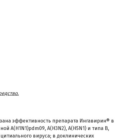
редство.
азана эффективность препарата Ингавирин® в
ной A(H1N1)pdm09, A(H3N2), A(H5N1) и типа В,
цитиального вируса; в доклинических