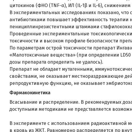
цитокинов (ФНО (TNF-α), ИЛ (IL-1β и IL-6), снижени
В экспериментальных исследованиях показано, что
антибиотиками повышает эффективность терапии на 
пенициллинрезистентными штаммами стафилококка
Проведенные экспериментальные токсикологические
токсичности и высоком профиле безопасности преп
По параметрам острой токсичности препарат Ингави
«Малотоксичные вещества» (при определении LD50 
дозы препарата определить не удалось).
Препарат не обладает мутагенными, иммунотоксич
свойствами, не оказывает местнораздражающее дей
репродуктивную функцию, не оказывает эмбриотокс
Фармакокинетика
Всасывание и распределение. В рекомендуемых доз
доступными методиками не представляется возмож
В эксперименте с использованием радиоактивной ме
в кровь из ЖКТ. Равномерно распределяется по вну