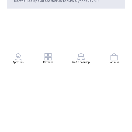
настоящее время возможна только в условиях ЧС!
Профиль
Каталог
Мой провизор
Корзина
+7 (903) 569-49-83
Петровский Пассаж, Неглинная улица, 13, 1