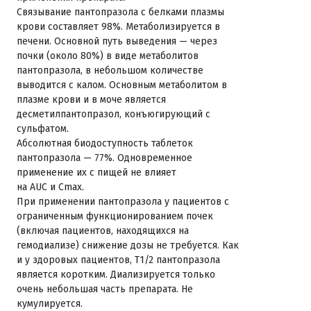
Связывание пантопразола с белками плазмы
крови составляет 98%. Метаболизируется в
печени. Основной путь выведения — через
почки (около 80%) в виде метаболитов
пантопразола, в небольшом количестве
выводится с калом. Основным метаболитом в
плазме крови и в моче является
десметилпантопразол, конъюгирующий с
сульфатом.
Абсолютная биодоступность таблеток
пантопразола — 77%. Одновременное
применение их с пищей не влияет
на AUC и Сmax.
При применении пантопразола у пациентов с
ограниченным функционированием почек
(включая пациентов, находящихся на
гемодиализе) снижение дозы не требуется. Как
и у здоровых пациентов, T1/2 пантопразола
является коротким. Диализируется только
очень небольшая часть препарата. Не
кумулируется.