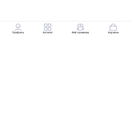
Профиль
Каталог
Мой провизор
Корзина
+7 (903) 569-49-83
Петровский Пассаж, Неглинная улица, 13, 1
линия, 1 этаж
+7 (495) 737-83-29
Ежедневно с 10:00 до 22:00
zarukinav@bosco.ru