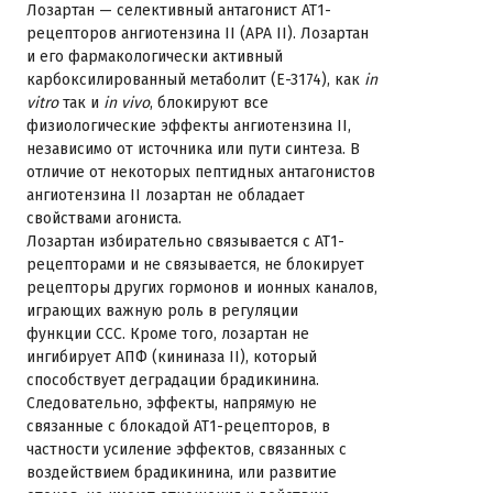
Лозартан — селективный антагонист АТ1-
рецепторов ангиотензина II (АРА II). Лозартан
и его фармакологически активный
карбоксилированный метаболит (Е-3174), как
in
vitro
так и
in vivo
, блокируют все
физиологические эффекты ангиотензина II,
независимо от источника или пути синтеза. В
отличие от некоторых пептидных антагонистов
ангиотензина II лозартан не обладает
свойствами агониста.
Лозартан избирательно связывается с AT1-
рецепторами и не связывается, не блокирует
рецепторы других гормонов и ионных каналов,
играющих важную роль в регуляции
функции ССС. Кроме того, лозартан не
ингибирует АПФ (кининаза II), который
способствует деградации брадикинина.
Следовательно, эффекты, напрямую не
связанные с блокадой АТ1-рецепторов, в
частности усиление эффектов, связанных с
воздействием брадикинина, или развитие