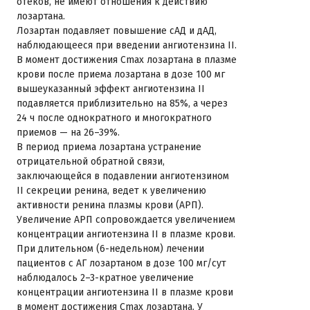
отеков, не имеют отношения к действию
лозартана.
Лозартан подавляет повышение сАД и дАД,
наблюдающееся при введении ангиотензина II.
В момент достижения Cmax лозартана в плазме
крови после приема лозартана в дозе 100 мг
вышеуказанный эффект ангиотензина II
подавляется приблизительно на 85%, а через
24 ч после однократного и многократного
приемов — на 26–39%.
В период приема лозартана устранение
отрицательной обратной связи,
заключающейся в подавлении ангиотензином
II секреции ренина, ведет к увеличению
активности ренина плазмы крови (АРП).
Увеличение АРП сопровождается увеличением
концентрации ангиотензина II в плазме крови.
При длительном (6-недельном) лечении
пациентов с АГ лозартаном в дозе 100 мг/сут
наблюдалось 2–3-кратное увеличение
концентрации ангиотензина II в плазме крови
в момент достижения Сmах лозартана. У