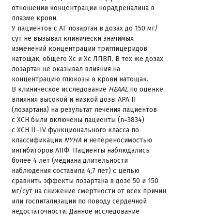
отношении концентрации норадреналина в
плазме крови.
У пациентов с АГ лозартан в дозах до 150 мг/
сут не вызывал клинически значимых
изменений концентрации триглицеридов
натощак, общего Хс и Хс ЛПВП. В тех же дозах
лозартан не оказывал влияния на
концентрацию глюкозы в крови натощак.
В клиническое исследование
HEAAL
по оценке
влияния высокой и низкой дозы АРА II
(лозартана) на результат лечения пациентов
с ХСН были включены пациенты (n=3834)
с ХСН II–IV функционального класса по
классификации
NYHA
и непереносимостью
ингибиторов АПФ. Пациенты наблюдались
более 4 лет (медиана длительности
наблюдения составила 4,7 лет) с целью
сравнить эффекты лозартана в дозе 50 и 150
мг/сут на снижение смертности от всех причин
или госпитализации по поводу сердечной
недостаточности. Данное исследование