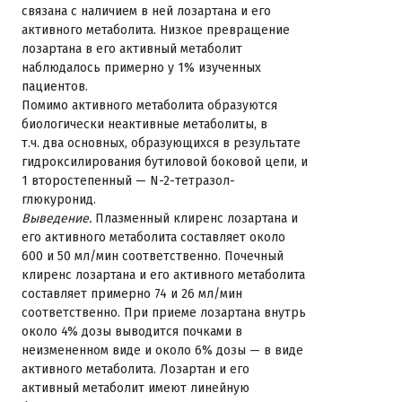
связана с наличием в ней лозартана и его
активного метаболита. Низкое превращение
лозартана в его активный метаболит
наблюдалось примерно у 1% изученных
пациентов.
Помимо активного метаболита образуются
биологически неактивные метаболиты, в
т.ч. два основных, образующихся в результате
гидроксилирования бутиловой боковой цепи, и
1 второстепенный — N-2-тетразол-
глюкуронид.
Выведение.
Плазменный клиренс лозартана и
его активного метаболита составляет около
600 и 50 мл/мин соответственно. Почечный
клиренс лозартана и его активного метаболита
составляет примерно 74 и 26 мл/мин
соответственно. При приеме лозартана внутрь
около 4% дозы выводится почками в
неизмененном виде и около 6% дозы — в виде
активного метаболита. Лозартан и его
активный метаболит имеют линейную