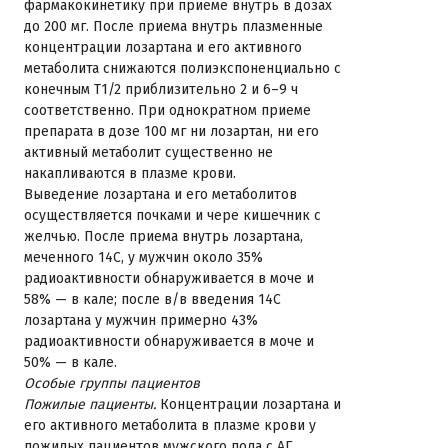
фармакокинетику при приеме внутрь в дозах
до 200 мг. После приема внутрь плазменные
концентрации лозартана и его активного
метаболита снижаются полиэкспоненциально с
конечным T1/2 приблизительно 2 и 6–9 ч
соответственно. При однократном приеме
препарата в дозе 100 мг ни лозартан, ни его
активный метаболит существенно не
накапливаются в плазме крови.
Выведение лозартана и его метаболитов
осуществляется почками и чере кишечник с
желчью. После приема внутрь лозартана,
меченного 14C, у мужчин около 35%
радиоактивности обнаруживается в моче и
58% — в кале; после в/в введения 14C
лозартана у мужчин примерно 43%
радиоактивности обнаруживается в моче и
50% — в кале.
Особые группы пациентов
Пожилые пациенты.
Концентрации лозартана и
его активного метаболита в плазме крови у
пожилых пациентов мужского пола с АГ