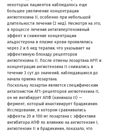
некоторых пациентов наблюдалось еще
большее увеличение концентрации
ангиотензина II, особенно при небольшой
длительности лечения (2 нед). Несмотря на это,
в процессе лечения антигипертензивный
эффект и снижение концентрации
альдостерона в плазме крови проявлялись
через 2 и 6 нед терапии, что указывает на
эффективную блокаду рецепторов
ангиотензина II. После отмены лозартана АРП и
концентрация ангиотензина II снижались в
течение 3 сут до значений, наблюдавшихся до
начала приема лозартана.
Поскольку лозартан является специфическим
антагонистом АТ1-рецепторов ангиотензина II,
он не ингибирует АПФ (кининаза II) —
фермент, который инактивирует брадикинин.
Исследование, в котором сравнивались
эффекты 20 и 100 мг лозартана с эффектами
ингибитора АПФ по влиянию на ангиотензин I,
ангиотензин II и брадикинин, показало, что