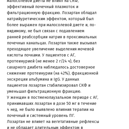
малосолевой диеты не влиял на СКФ,
эффективный почечный плазмоток и
фильтрационную фракцию. Лозартан обладал
натрийуретическим эффектом, который был
более выражен при малосолевой диете и, по-
видимому, не был связан с подавлением
ранней реабсорбции натрия в проксимальных
почечных канальцах. Лозартан также вызывал
преходящее увеличение выделения мочевой
кислоты почками. У пациентов с АГ,
протеинурией (не менее 2 г/24 ч), без
сахарного диабета наблюдалось достоверное
снижение протеинурии (на 42%), фракционной
экскреции альбумина и IgG. У данных
пациентов лозартан стабилизировал СКФ и
уменьшал фильтрационную фракцию.
У женщин в постменопаузальном периоде с АГ,
принимавших лозартан в дозе 50 мг в течение
4 нед, не было выявлено влияния терапии на
почечный и системный уровень ПГ.
Лозартан не влияет на вегетативные рефлексы
и не обладает длительным эффектом в