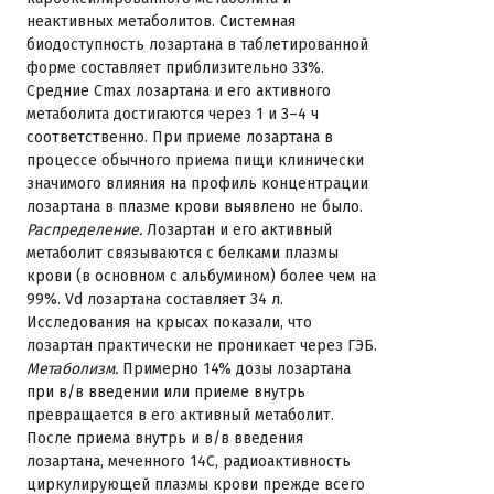
неактивных метаболитов. Системная
биодоступность лозартана в таблетированной
форме составляет приблизительно 33%.
Средние Cmax лозартана и его активного
метаболита достигаются через 1 и 3–4 ч
соответственно. При приеме лозартана в
процессе обычного приема пищи клинически
значимого влияния на профиль концентрации
лозартана в плазме крови выявлено не было.
Распределение.
Лозартан и его активный
метаболит связываются с белками плазмы
крови (в основном с альбумином) более чем на
99%. Vd лозартана составляет 34 л.
Исследования на крысах показали, что
лозартан практически не проникает через ГЭБ.
Метаболизм.
Примерно 14% дозы лозартана
при в/в введении или приеме внутрь
превращается в его активный метаболит.
После приема внутрь и в/в введения
лозартана, меченного 14C, радиоактивность
циркулирующей плазмы крови прежде всего