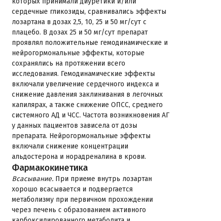
которых принимали диуретики и/или
сердечные гликозиды, сравнивались эффекты
лозартана в дозах 2,5, 10, 25 и 50 мг/сут с
плацебо. В дозах 25 и 50 мг/сут препарат
проявлял положительные гемодинамические и
нейрогормональные эффекты, которые
сохранялись на протяжении всего
исследования. Гемодинамические эффекты
включали увеличение сердечного индекса и
снижение давления заклинивания в легочных
капилярах, а также снижение ОПСС, среднего
системного АД и ЧСС. Частота возникновения АГ
у данных пациентов зависела от дозы
препарата. Нейрогормональные эффекты
включали снижение концентрации
альдостерона и норадреналина в крови.
Фармакокинетика
Всасывание.
При приеме внутрь лозартан
хорошо всасывается и подвергается
метаболизму при первичном прохождении
через печень с образованием активного
карбоксилированного метаболита и