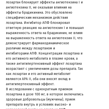
лозартан блокирует эффекты ангиотензина I и
ангиотензина II, не оказывая влияния на
эффекты брадикинина. Это обусловлено
специфическим механизмом действия
лозартана. Ингибитор АПФ блокировал
ответную реакцию на ангиотензин I и повышал
выраженность ответа на брадикинин, не влияя
на выраженность ответа на ангиотензин II, что
демонстрирует фармакодинамическое
различие между лозартаном и
ингибиторами АПФ. Концентрации лозартана и
его активного метаболита в плазме крови, а
также антигипертензивный эффект лозартана
возрастают с увеличением дозы препарата. Так
как лозартан и его активный метаболит
являются APA II, оба они вносят вклад в
антигипертензивный эффект.
В исследовании с однократным приемом
лозартана в дозе 100 мг, в которое включались
здоровые добровольцы (мужчины), прием
препарата внутрь в условиях высоко- и