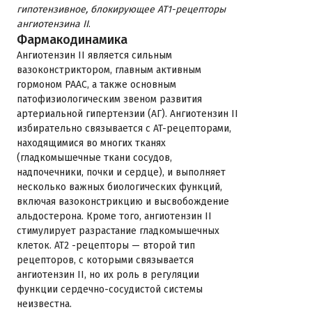
гипотензивное, блокирующее АТ1-рецепторы
ангиотензина II
.
Фармакодинамика
Ангиотензин II является сильным
вазоконстриктором, главным активным
гормоном РААС, а также основным
патофизиологическим звеном развития
артериальной гипертензии (АГ). Ангиотензин II
избирательно связывается с AT-рецепторами,
находящимися во многих тканях
(гладкомышечные ткани сосудов,
надпочечники, почки и сердце), и выполняет
несколько важных биологических функций,
включая вазоконстрикцию и высвобождение
альдостерона. Кроме того, ангиотензин II
стимулирует разрастание гладкомышечных
клеток. AT2 -рецепторы — второй тип
рецепторов, с которыми связывается
ангиотензин II, но их роль в регуляции
функции сердечно-сосудистой системы
неизвестна.