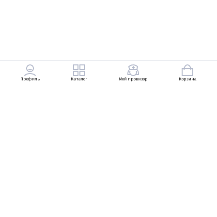
Профиль
Каталог
Мой провизор
Корзина
+7 (903) 569-49-83
Петровский Пассаж, Неглинная улица, 13, 1
линия, 1 этаж
+7 (495) 737-83-29
Ежедневно с 10:00 до 22:00
zarukinav@bosco.ru