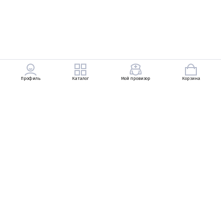
Профиль
Каталог
Мой провизор
Корзина
+7 (903) 569-49-83
Петровский Пассаж, Неглинная улица, 13, 1
линия, 1 этаж
+7 (495) 737-83-29
Ежедневно с 10:00 до 22:00
zarukinav@bosco.ru