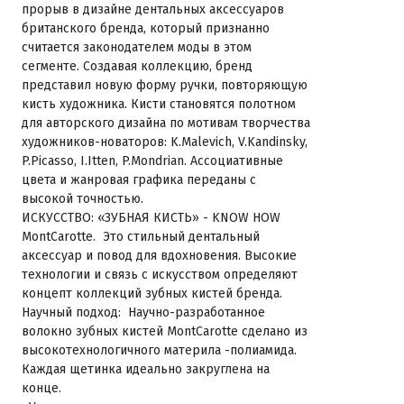
прорыв в дизайне дентальных аксессуаров
британского бренда, который признанно
считается законодателем моды в этом
сегменте. Создавая коллекцию, бренд
представил новую форму ручки, повторяющую
кисть художника. Кисти становятся полотном
для авторского дизайна по мотивам творчества
художников-новаторов: K.Malevich, V.Kandinsky,
P.Picasso, I.Itten, P.Mondrian. Ассоциативные
цвета и жанровая графика переданы с
высокой точностью.
ИСКУССТВО: «ЗУБНАЯ КИСТЬ» - KNOW HOW
MontCarotte. Это стильный дентальный
аксессуар и повод для вдохновения. Высокие
технологии и связь с искусством определяют
концепт коллекций зубных кистей бренда.
Научный подход: Научно-разработанное
волокно зубных кистей MontCarotte сделано из
высокотехнологичного материла -полиамида.
Каждая щетинка идеально закруглена на
конце.