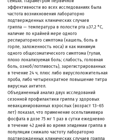
семьях. Параметром первичной
эффективности во всех исследованиях была
частота возникновения лабораторно
подтвержденных клинических случаев
гриппа — температура в полости рта ≥37,2 °C,
наличие по крайней мере одного
респираторного симптома (кашель, боль в
горле, заложенность носа) и как минимум
одного общесоматического симптома (тупая,
плохо локализуемая боль; слабость, головная
боль, озноб/потливость), зарегистрированных
в течение 24 ч, плюс либо вирусположительная
проба, либо четырехкратное повышение титра
вирусных антител.
Объединенный анализ двух исследований
сезонной профилактики гриппа у здоровых
невакцинированных взрослых (возраст 13–65
лет) показал, что применение осельтамивира
фосфата в дозе 75 мг 1 раз в сутки ежедневно
в течение 42 дней во время эпидемии гриппа в
популяции снижало частоту лабораторно
подтвержденных клинических случаев гриппа