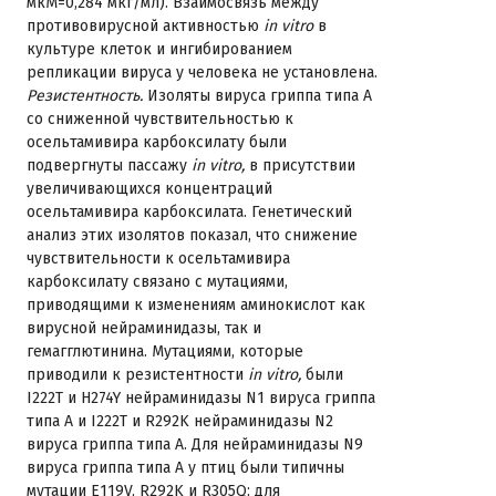
мкМ=0,284 мкг/мл). Взаимосвязь между
противовирусной активностью
in vitro
в
культуре клеток и ингибированием
репликации вируса у человека не установлена.
Резистентность.
Изоляты вируса гриппа типа А
со сниженной чувствительностью к
осельтамивира карбоксилату были
подвергнуты пассажу
in vitro,
в присутствии
увеличивающихся концентраций
осельтамивира карбоксилата. Генетический
анализ этих изолятов показал, что снижение
чувствительности к осельтамивира
карбоксилату связано с мутациями,
приводящими к изменениям аминокислот как
вирусной нейраминидазы, так и
гемагглютинина. Мутациями, которые
приводили к резистентности
in vitro,
были
I222T и H274Y нейраминидазы N1 вируса гриппа
типа А и I222T и R292K нейраминидазы N2
вируса гриппа типа А. Для нейраминидазы N9
вируса гриппа типа А у птиц были типичны
мутации E119V, R292K и R305Q; для