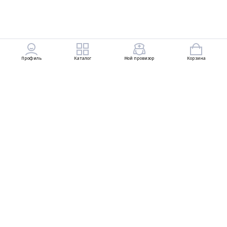
Профиль
Каталог
Мой провизор
Корзина
+7 (903) 569-49-83
Петровский Пассаж, Неглинная улица, 13, 1
линия, 1 этаж
+7 (495) 737-83-29
Ежедневно с 10:00 до 22:00
zarukinav@bosco.ru