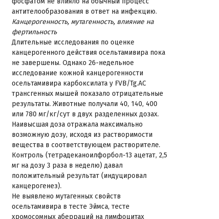
фосфатом не влияло на обычный процесс
антителообразования в ответ на инфекцию.
Канцерогенность, мутагенность, влияние на
фертильность
Длительные исследования по оценке
канцерогенного действия осельтамивира пока
не завершены. Однако 26-недельное
исследование кожной канцерогенности
осельтамивира карбоксилата у FVB/Tg.AC
трансгенных мышей показало отрицательные
результаты. Животные получали 40, 140, 400
или 780 мг/кг/сут в двух разделенных дозах.
Наивысшая доза отражала максимально
возможную дозу, исходя из растворимости
вещества в соответствующем растворителе.
Контроль (тетрадеканоилфорбол-13 ацетат, 2,5
мг на дозу 3 раза в неделю) давал
положительный результат (индуцировал
канцерогенез).
Не выявлено мутагенных свойств
осельтамивира в тесте Эймса, тесте
хромосомных аберраций на лимфоцитах