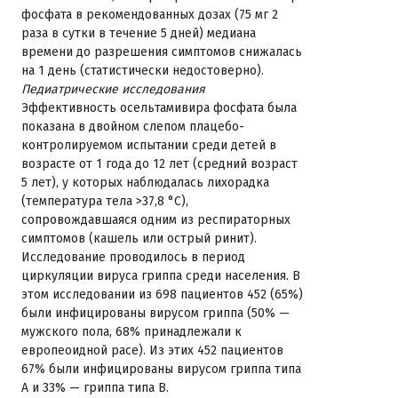
фосфата в рекомендованных дозах (75 мг 2
раза в сутки в течение 5 дней) медиана
времени до разрешения симптомов снижалась
на 1 день (статистически недостоверно).
Педиатрические исследования
Эффективность осельтамивира фосфата была
показана в двойном слепом плацебо-
контролируемом испытании среди детей в
возрасте от 1 года до 12 лет (средний возраст
5 лет), у которых наблюдалась лихорадка
(температура тела >37,8 °C),
сопровождавшаяся одним из респираторных
симптомов (кашель или острый ринит).
Исследование проводилось в период
циркуляции вируса гриппа среди населения. В
этом исследовании из 698 пациентов 452 (65%)
были инфицированы вирусом гриппа (50% —
мужского пола, 68% принадлежали к
европеоидной расе). Из этих 452 пациентов
67% были инфицированы вирусом гриппа типа
А и 33% — гриппа типа В.