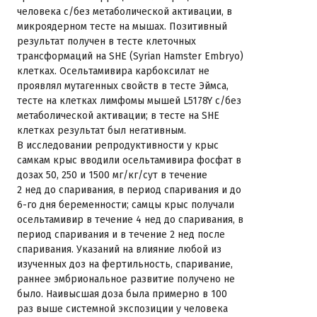
человека с/без метаболической активации, в
микроядерном тесте на мышах. Позитивный
результат получен в тесте клеточных
трансформаций на SHE (Syrian Hamster Embryo)
клетках. Осельтамивира карбоксилат не
проявлял мутагенных свойств в тесте Эймса,
тесте на клетках лимфомы мышей L5178Y с/без
метаболической активации; в тесте на SHE
клетках результат был негативным.
В исследовании репродуктивности у крыс
самкам крыс вводили осельтамивира фосфат в
дозах 50, 250 и 1500 мг/кг/сут в течение
2 нед до спаривания, в период спаривания и до
6-го дня беременности; самцы крыс получали
осельтамивир в течение 4 нед до спаривания, в
период спаривания и в течение 2 нед после
спаривания. Указаний на влияние любой из
изученных доз на фертильность, спаривание,
раннее эмбриональное развитие получено не
было. Наивысшая доза была примерно в 100
раз выше системной экспозиции у человека