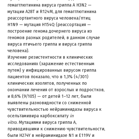
гемагглютинина вируса гриппа А H3N2 —
мутации А28Т и R124М, для гемагглютинина
реассортантного вируса человека/птиц
H1N9 — мутация Н154Q (реассортация —
построение генома дочернего вируса из
геномов разных родителей, в данном случае
вируса птичьего гриппа и вируса гриппа
человека).
Изучение резистентности в клинических
исследованиях (заражение естественным
путем) у инфицированных вирусом гриппа
пациентов показало, что в 1,3% (4/301)
клинических изолятов, полученных по
окончании лечения от взрослых и подростков,
и 8,6% (9/105) — от детей 1–12 лет, были
выявлены разновидности со сниженной
чувствительностью нейраминидазы вируса к
осельтамивира карбоксилату
in
vitro.
Мутациями вируса гриппа А,
приводившими к снижению чувствительности,
были H274Y в нейраминидазе N1 и E119V и