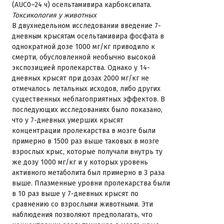
(AUC0–24 ч) осельтамивира карбоксилата.
Токсикология у животных
В двухнедельном исследовании введение 7-
дневным крысятам осельтамивира фосфата в
однократной дозе 1000 мг/кг приводило к
смерти, обусловленной необычно высокой
экспозицией пролекарства. Однако у 14-
дневных крысят при дозах 2000 мг/кг не
отмечалось летальных исходов, либо других
существенных неблагоприятных эффектов. В
последующих исследованиях было показано,
что у 7-дневных умерших крысят
концентрации пролекарства в мозге были
примерно в 1500 раз выше таковых в мозге
взрослых крыс, которые получали внутрь ту
же дозу 1000 мг/кг и у которых уровень
активного метаболита был примерно в 3 раза
выше. Плазменные уровни пролекарства были
в 10 раз выше у 7-дневных крысят по
сравнению со взрослыми животными. Эти
наблюдения позволяют предполагать, что