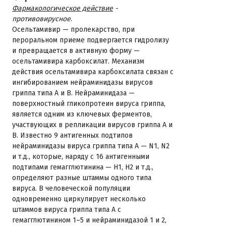
Фармакологическое действие
-
противовирусное
.
Осельтамивир — пролекарство, при
пероральном приеме подвергается гидролизу
и превращается в активную форму —
осельтамивира карбоксилат. Механизм
действия осельтамивира карбоксилата связан с
ингибированием нейраминидазы вирусов
гриппа типа А и В. Нейраминидаза —
поверхностный гликопротеин вируса гриппа,
является одним из ключевых ферментов,
участвующих в репликации вирусов гриппа А и
В. Известно 9 антигенных подтипов
нейраминидазы вируса гриппа типа А — N1, N2
и т.д., которые, наряду с 16 антигенными
подтипами гемагглютинина — H1, H2 и т.д.,
определяют разные штаммы одного типа
вируса. В человеческой популяции
одновременно циркулирует несколько
штаммов вируса гриппа типа А с
гемагглютинином 1–5 и нейраминидазой 1 и 2,