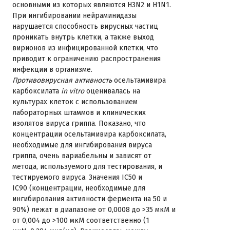
основными из которых являются H3N2 и H1N1.
При ингибировании нейраминидазы
нарушается способность вирусных частиц
проникать внутрь клетки, а также выход
вирионов из инфицированной клетки, что
приводит к ограничению распространения
инфекции в организме.
Противовирусная активность
осельтамивира
карбоксилата
in vitro
оценивалась на
культурах клеток с использованием
лабораторных штаммов и клинических
изолятов вируса гриппа. Показано, что
концентрации осельтамивира карбоксилата,
необходимые для ингибирования вируса
гриппа, очень вариабельны и зависят от
метода, используемого для тестирования, и
тестируемого вируса. Значения IC50 и
IC90 (концентрации, необходимые для
ингибирования активности фермента на 50 и
90%) лежат в диапазоне от 0,0008 до >35 мкМ и
от 0,004 до >100 мкМ соответственно (1