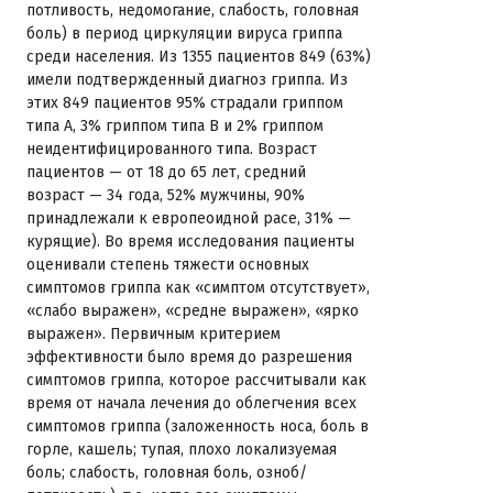
потливость, недомогание, слабость, головная
боль) в период циркуляции вируса гриппа
среди населения. Из 1355 пациентов 849 (63%)
имели подтвержденный диагноз гриппа. Из
этих 849 пациентов 95% страдали гриппом
типа А, 3% гриппом типа В и 2% гриппом
неидентифицированного типа. Возраст
пациентов — от 18 до 65 лет, средний
возраст — 34 года, 52% мужчины, 90%
принадлежали к европеоидной расе, 31% —
курящие). Во время исследования пациенты
оценивали степень тяжести основных
симптомов гриппа как «симптом отсутствует»,
«слабо выражен», «средне выражен», «ярко
выражен». Первичным критерием
эффективности было время до разрешения
симптомов гриппа, которое рассчитывали как
время от начала лечения до облегчения всех
симптомов гриппа (заложенность носа, боль в
горле, кашель; тупая, плохо локализуемая
боль; слабость, головная боль, озноб/