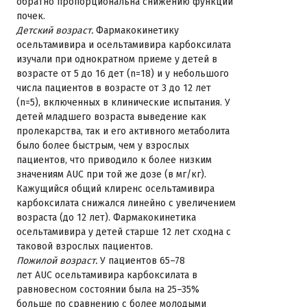
обратно пропорциональна снижению функции
почек.
Детский возраст.
Фармакокинетику
осельтамивира и осельтамивира карбоксилата
изучали при однократном приеме у детей в
возрасте от 5 до 16 дет (n=18) и у небольшого
числа пациентов в возрасте от 3 до 12 лет
(n=5), включенных в клинические испытания. У
детей младшего возраста выведение как
пролекарства, так и его активного метаболита
было более быстрым, чем у взрослых
пациентов, что приводило к более низким
значениям AUC при той же дозе (в мг/кг).
Кажущийся общий клиренс осельтамивира
карбоксилата снижался линейно с увеличением
возраста (до 12 лет). Фармакокинетика
осельтамивира у детей старше 12 лет сходна с
таковой взрослых пациентов.
Пожилой возраст.
У пациентов 65–78
лет AUC осельтамивира карбоксилата в
равновесном состоянии была на 25–35%
больше по сравнению с более молодыми