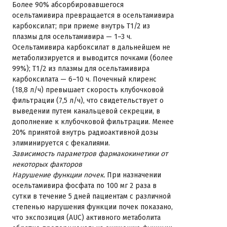
Более 90% абсорбировавшегося
осельтамивира превращается в осельтамивира
карбоксилат; при приеме внутрь T1/2 из
плазмы для осельтамивира — 1–3 ч.
Осельтамивира карбоксилат в дальнейшем не
метаболизируется и выводится почками (более
99%); T1/2 из плазмы для осельтамивира
карбоксилата — 6–10 ч. Почечный клиренс
(18,8 л/ч) превышает скорость клубочковой
фильтрации (7,5 л/ч), что свидетельствует о
выведении путем канальцевой секреции, в
дополнение к клубочковой фильтрации. Менее
20% принятой внутрь радиоактивной дозы
элиминируется с фекалиями.
Зависимость параметров фармакокинетики от
некоторых факторов
Нарушение функции почек.
При назначении
осельтамивира фосфата по 100 мг 2 раза в
сутки в течение 5 дней пациентам с различной
степенью нарушения функции почек показано,
что экспозиция (AUC) активного метаболита