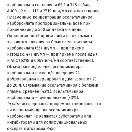
карбоксилата составляли 65,2 и 348 нг/мл,
AUC0–12 ч — 112 и 2719 нг·ч/мл соответственно.
Плазменные концентрации осельтамивира
карбоксилата пропорциональны дозе при
применении до 500 мг дважды в день.
Одновременный прием пищи не оказывает
значимого влияния на Cmax осельтамивира
карбоксилата (551 нг/мл — при приеме
натощак, 441 нг/мл — при приеме после еды)
и AUC (6218 и 6069 нг·ч/мл соответственно).
Объем распределения осельтамивира
карбоксилата после в/в введения 24
добровольцам варьировал в диапазоне от 23
до 26 л. Связывание осельтамивира с белками
плазмы среднее (42%), осельтамивира
карбоксилата — очень низкое (<3%).
In vitro
исследования продемонстрировали, что
ни осельтамивир, ни осельтамивира
карбоксилат не являются субстратами или
ингибиторами для полифункциональных
оксидаз цитохрома Р450.