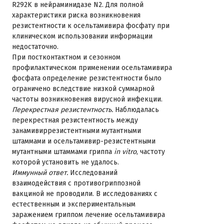
R292K в нейраминидазе N2. Для полной
характеристики риска возникновения
резистентности к осельтамивира фосфату при
клиническом использовании информации
недостаточно.
При постконтактном и сезонном
профилактическом применении осельтамивира
фосфата определение резистентности было
ограничено вследствие низкой суммарной
частоты возникновения вирусной инфекции.
Перекрестная резистентность.
Наблюдалась
перекрестная резистентность между
занамивиррезистентными мутантными
штаммами и осельтамивир-резистентными
мутантными штаммами гриппа
in vitro
, частоту
которой установить не удалось.
Иммунный ответ.
Исследований
взаимодействия с противогриппозной
вакциной не проводили. В исследованиях с
естественным и экспериментальным
заражением гриппом лечение осельтамивира