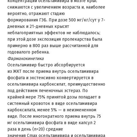
концентрации осельтамивира в мозге крыс
снижаются с увеличением возраста и, наиболее
вероятно, отражают стадию
формирования ГЭБ. При дозе 500 мг/кг/сут у 7-
дневных и 21-дневных крысят
неблагоприятных эффектов не наблюдалось;
при этой дозе экспозиция пролекарства была
примерно в 800 раз выше рассчитанной для
годовалого ребенка.
Фармакокинетика
Осельтамивир быстро абсорбируется
из ЖКТ после приема внутрь осельтамивира
фосфата и экстенсивно конвертируется в
осельтамивира карбоксилат, преимущественно
под действием печеночных эстераз. По
крайней мере 75% принятой дозы попадает в
системный кровоток в виде осельтамивира
карбоксилата, менее 5% — в неизмененном
виде. После многократного приема внутрь 75
мг осельтамивира фосфата в виде капсул 2
раза в день (n=20) средние
значения Cmax осельтамивира и осельтамивира