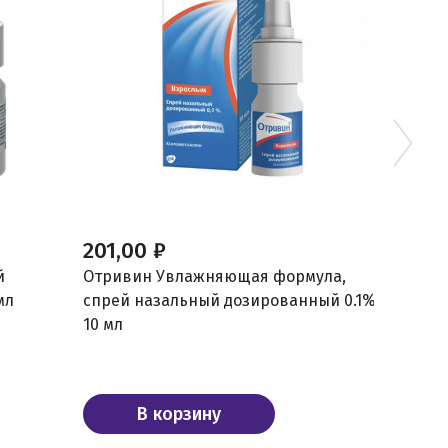
201,00 ₽
554,00
й
Отривин Увлажняющая формула,
Отривин
мл
спрей назальный дозированный 0.1%,
дозиров
10 мл
В корзину
В