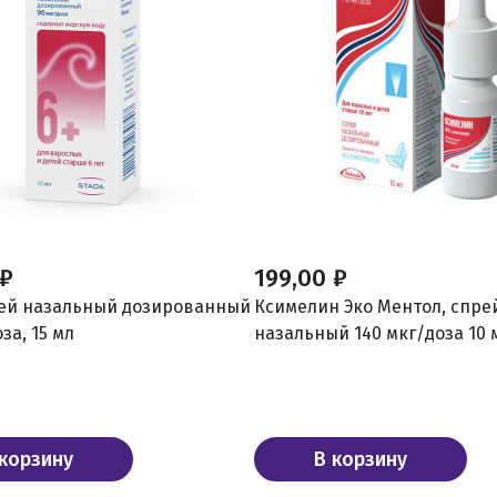
 ₽
199,00 ₽
ей назальный дозированный
Ксимелин Эко Ментол, спре
за, 15 мл
назальный 140 мкг/доза 10 
 корзину
В корзину