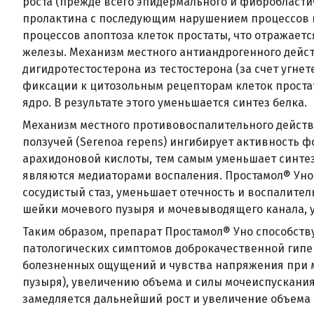
роста (прежде всего эпидермального и фибробласт
пролактина с последующим нарушением процессов п
процессов апоптоза клеток простаты, что отражает
железы. Механизм местного антиандрогенного дейс
дигидротестостерона из тестостерона (за счет угнет
фиксации к цитозольным рецепторам клеток проста
ядро. В результате этого уменьшается синтез белка.
Механизм местного противовоспалительного действи
ползучей (Serenoa repens) ингибирует активность 
арахидоновой кислоты, тем самым уменьшает синтез
являются медиаторами воспаления. Простамол® Уно
сосудистый стаз, уменьшает отечность и воспалител
шейки мочевого пузыря и мочевыводящего канала, 
Таким образом, препарат Простамол® Уно способств
патологических симптомов доброкачественной гипер
болезненных ощущений и чувства напряжения при 
пузыря), увеличению объема и силы мочеиспускания
замедляется дальнейший рост и увеличение объема