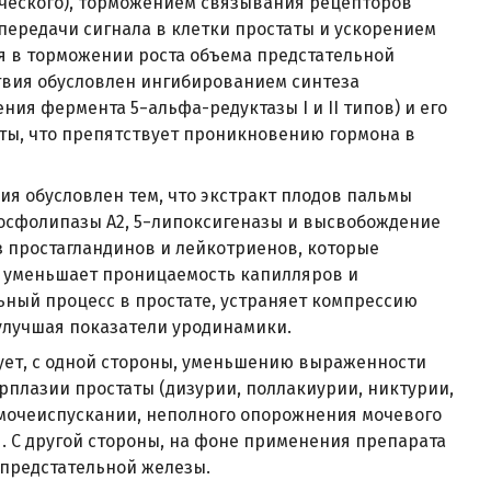
ического), торможением связывания рецепторов
ередачи сигнала в клетки простаты и ускорением
ся в торможении роста объема предстательной
твия обусловлен ингибированием синтеза
ения фермента 5−альфа-редуктазы I и II типов) и его
ты, что препятствует проникновению гормона в
я обусловлен тем, что экстракт плодов пальмы
фосфолипазы А2, 5−липоксигеназы и высвобождение
 простагландинов и лейкотриенов, которые
 уменьшает проницаемость капилляров и
ьный процесс в простате, устраняет компрессию
улучшая показатели уродинамики.
ует, с одной стороны, уменьшению выраженности
плазии простаты (дизурии, поллакиурии, никтурии,
мочеиспускании, неполного опорожнения мочевого
. С другой стороны, на фоне применения препарата
 предстательной железы.