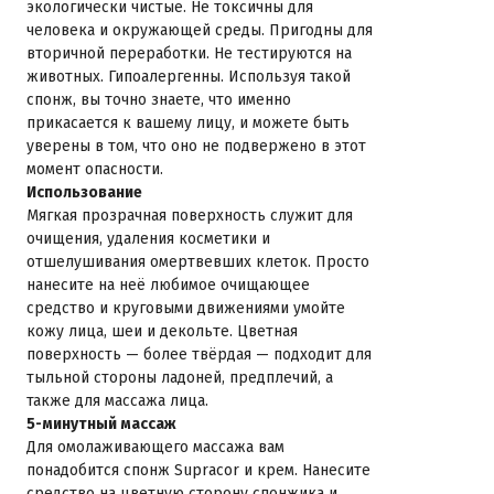
экологически чистые. Не токсичны для
человека и окружающей среды. Пригодны для
вторичной переработки. Не тестируются на
животных. Гипоалергенны. Используя такой
спонж, вы точно знаете, что именно
прикасается к вашему лицу, и можете быть
уверены в том, что оно не подвержено в этот
момент опасности.
Использование
Мягкая прозрачная поверхность служит для
очищения, удаления косметики и
отшелушивания омертвевших клеток. Просто
нанесите на неё любимое очищающее
средство и круговыми движениями умойте
кожу лица, шеи и декольте. Цветная
поверхность — более твёрдая — подходит для
тыльной стороны ладоней, предплечий, а
также для массажа лица.
5-минутный массаж
Для омолаживающего массажа вам
понадобится спонж Supracor и крем. Нанесите
средство на цветную сторону спонжика и