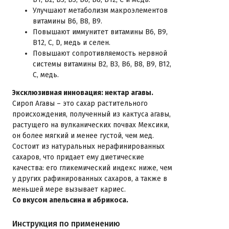
Улучшают метаболизм макроэлементов
витамины B6, B8, B9.
Повышают иммунитет витамины В6, В9,
В12, C, D, медь и селен.
Повышают сопротивляемость нервной
системы витамины B2, B3, B6, B8, B9, B12,
C, медь.
Эксклюзивная инновация: нектар агавы.
Сироп Агавы – это сахар растительного
происхождения, полученный из кактуса агавы,
растущего на вулканических почвах Мексики,
он более мягкий и менее густой, чем мед.
Состоит из натуральных нерафинированных
сахаров, что придает ему диетические
качества: его гликемический индекс ниже, чем
у других рафинированных сахаров, а также в
меньшей мере вызывает кариес.
Со вкусом апельсина и абрикоса.
Инструкция по применению