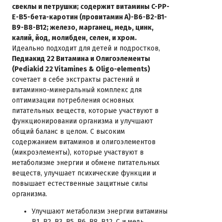
свеклы и петрушки; содержит витамины C-PP-
E-B5-бета-каротин (провитамин А)-B6-B2-B1-
B9-B8-B12; железо, марганец, медь, цинк,
калий, йод, молибден, селен, и хром.
Идеально подходит для детей и подростков,
Педиакид 22 Витамина и Олигоэлементы
(Pediakid 22 Vitamines & Oligo-elements)
сочетает в себе экстракты растений и
витаминно-минеральный комплекс для
оптимизации потребления основных
питательных веществ, которые участвуют в
функционировании организма и улучшают
общий баланс в целом. С высоким
содержанием витаминов и олигоэлементов
(микроэлементы), которые участвуют в
метаболизме энергии и обмене питательных
веществ, улучшает психические функции и
повышает естественные защитные силы
организма.
Улучшают метаболизм энергии витамины
В1, В2, В3, В5, В6, В8, В12, С и медь.