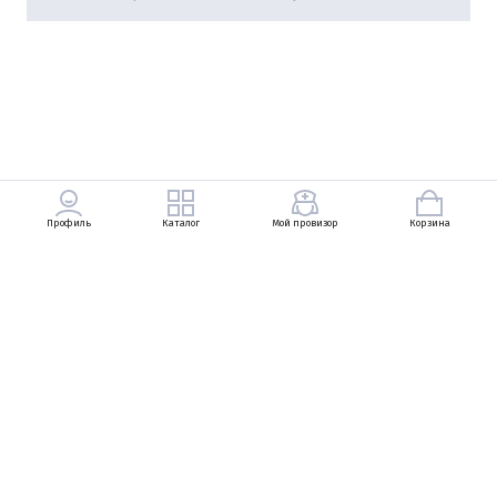
Профиль
Каталог
Мой провизор
Корзина
+7 (903) 569-49-83
Петровский Пассаж, Неглинная улица, 13, 1
линия, 1 этаж
+7 (495) 737-83-29