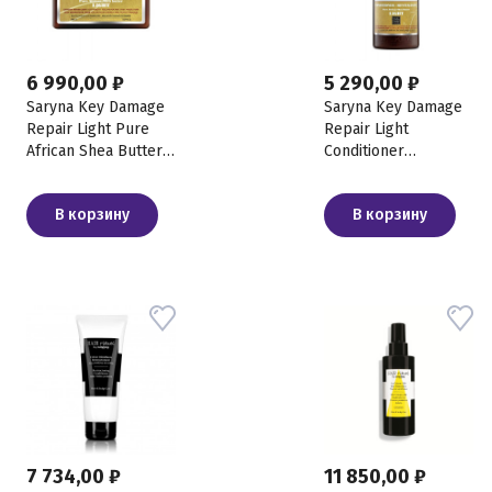
6 990,00 ₽
5 290,00 ₽
Saryna Key Damage
Saryna Key Damage
Repair Light Pure
Repair Light
African Shea Butter
Conditioner
Восстанавливающая
Восстанавливающий
маска для волос с
кондиционер с
В корзину
В корзину
африканским
африканским
маслом ши, 500 мл
маслом ши для
тонких и
поврежденных
волос, 500 мл
7 734,00 ₽
11 850,00 ₽