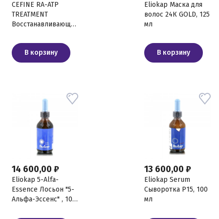
CEFINE RA-ATP
Eliokap Маска для
TREATMENT
волос 24К GOLD, 125
Восстанавливающая
мл
маска для волос,
290 мл
В корзину
В корзину
14 600,00 ₽
13 600,00 ₽
Eliokap 5-Alfa-
Eliokap Serum
Essence Лосьон "5-
Сыворотка Р15, 100
Альфа-Эссенс" , 100
мл
мл