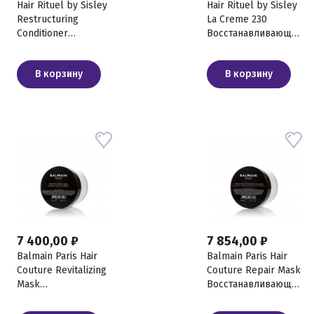
Hair Rituel by Sisley
Hair Rituel by Sisley
Restructuring
La Creme 230
Conditioner
Восстанавливающее
Кондиционер для
средство для волос
волос с протеинами
с эффектом
В корзину
В корзину
хлопка, 200 мл
термозащиты, 150
мл
7 400,00 ₽
7 854,00 ₽
Balmain Paris Hair
Balmain Paris Hair
Couture Revitalizing
Couture Repair Mask
Mask
Восстанавливающая
Восстанавливающая
увлажняющая
питательная маска,
маска, 200 мл