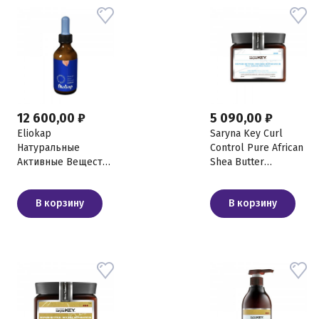
12 600,00 ₽
5 090,00 ₽
Eliokap
Saryna Key Curl
Натуральные
Control Pure African
Активные Вещества
Shea Butter
"От выпадения", 100
Восстанавливающая
мл
маска для волос с
В корзину
В корзину
африканским
маслом ши, 500 мл