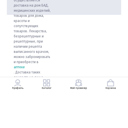
осуществляется
доставка на дом БАД,
медицинских изделий,
товаров для дома,
красоты и
сопутствующих
товаров. Лекарства,
безрецептурные и
рецептурные, при
наличии рецепта
выписанного врачом,
можно забронировать
и приобрести в
аптеке
. Доставка таких
лекарств на дом в
настоящее время
возможна только в
Профиль
Каталог
Мой провизор
Корзина
условиях ЧС!