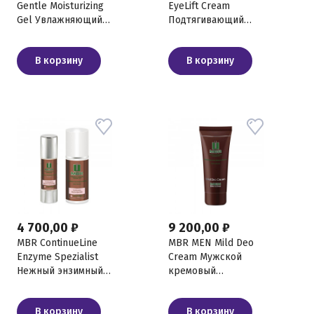
Gentle Moisturizing
EyeLift Cream
Gel Увлажняющий
Подтягивающий
гель для лица, 30 мл
крем для кожи
вокруг глаз, 30 мл
В корзину
В корзину
4 700,00 ₽
9 200,00 ₽
MBR ContinueLine
MBR MEN Mild Deo
Enzyme Spezialist
Cream Мужской
Нежный энзимный
кремовый
эксфолиант для
дезодорант, 50 мл
чувствительной
В корзину
В корзину
кожи, 100 мл