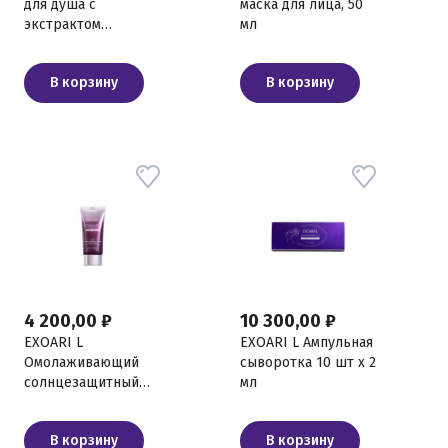
для душа с
маска для лица, 50
экстрактом
мл
Янтарной Ванили,
125 мл
В корзину
В корзину
4 200,00 ₽
10 300,00 ₽
EXOARI L
EXOARI L Ампульная
Омолаживающий
сыворотка 10 шт х 2
солнцезащитный
мл
крем SPF50+ PA++++,
50 мл
В корзину
В корзину