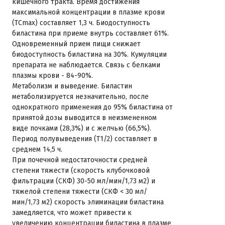
кишечного тракта. Время достижения
максимальной концентрации в плазме крови
(ТСmах) составляет 1,3 ч. Биодоступность
биластина при приеме внутрь составляет 61%.
Одновременный прием пищи снижает
биодоступность биластина на 30%. Кумуляции
препарата не наблюдается. Связь с белками
плазмы крови - 84-90%.
Метаболизм и выведение. Биластин
метаболизируется незначительно, после
однократного применения до 95% биластина от
принятой дозы выводится в неизмененном
виде почками (28,3%) и с желчью (66,5%).
Период полувыведения (Т1/2) составляет в
среднем 14,5 ч.
При почечной недостаточности средней
степени тяжести (скорость клубочковой
фильтрации (СКФ) 30-50 мл/мин/1,73 м2) и
тяжелой степени тяжести (СКФ < 30 мл/
мин/1,73 м2) скорость элиминации биластина
замедляется, что может привести к
увеличению концентрации биластина в плазме