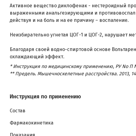
Активное вещество диклофенак - нестероидный пр
выраженными анальгезирующими и противовоспалит
действуя и на боль и на ее причину – воспаление.
Неизбирательно угнетая ЦОГ-1 и ЦОГ-2, нарушает м
Благодаря своей водно-спиртовой основе Вольтаре
охлаждающий эффект.
* Инструкция по медицинскому применению, РУ No П N0
** Предель. Мышечноскелетные расстройства. 2013, 1
Инструкция по применению
Состав
Фармакокинетика
Показания