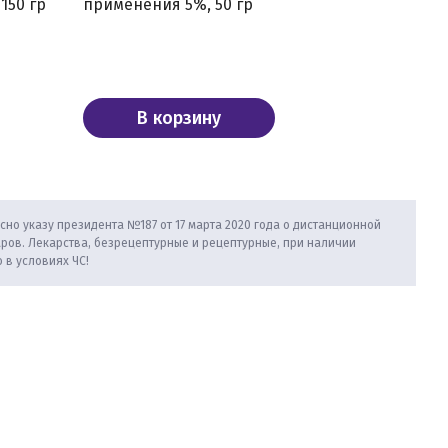
150 гр
применения 5%, 50 гр
примене
В корзину
В
сно указу президента №187 от 17 марта 2020 года о дистанционной
аров. Лекарства, безрецептурные и рецептурные, при наличии
 в условиях ЧС!