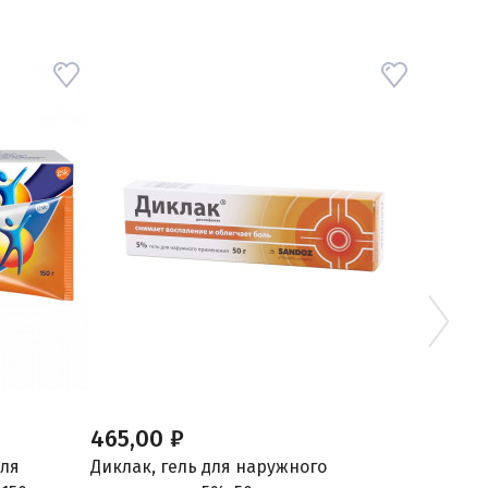
465,00 ₽
670,00
для
Диклак, гель для наружного
Диклак,